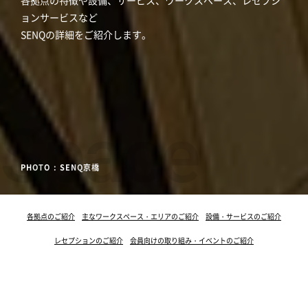
各拠点の特徴や設備、サービス、ワークスペース、レセプシ
ョンサービスなど
SENQの詳細をご紹介します。
Space
PHOTO : SENQ京橋
PHOTO : SENQ京橋
PHOTO : SENQ京橋
各拠点のご紹介
主なワークスペース・エリアのご紹介
設備・サービスのご紹介
レセプションのご紹介
会員向けの取り組み・イベントのご紹介