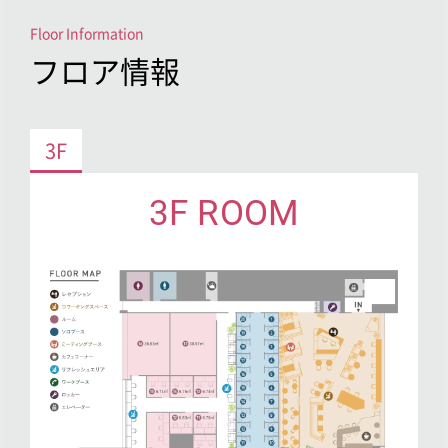
Floor Information
フロア情報
3F
3F ROOM