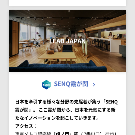
LEAD JAPAN
SENQ霞が関
日本を牽引する様々な分野の先駆者が集う「SENQ
霞が関」。 ここ霞が関から、日本を元気にする新
たなイノベーションを起こしていきます。
アクセス
：
東京メトロ銀座線「
虎ノ門
」駅（ 7番出口） 徒歩1