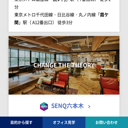
分
東京メトロ千代田線・日比谷線・丸ノ内線「
霞ケ
関
」駅（ A12番出口） 徒歩3分
CHANGE THE THEORY
SENQ六本木
デザインとテクノロジーの力で既成概念を打ち破る
目的から探す
オフィス見学
お問い合わせ