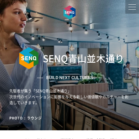
SENQ青山並木通り
BUILD NEXT CULTURES
先駆者が集う「SENQ青山並木通り」
Office
次世代のイノベーションに影響を与える新しい価値観やカルチャーを創
造していきます。
PHOTO : ラウンジ
PHOTO : ラウンジ
PHOTO : ラウンジ