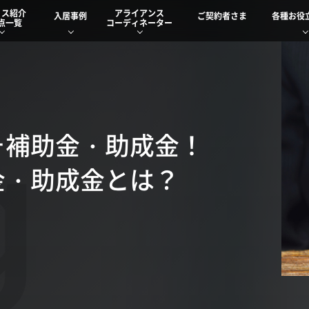
ィス紹介
アライアンス
入居事例
ご契約者さま
各種お役
点一覧
コーディネーター
g
そ補助金・助成金！
金・助成金とは？