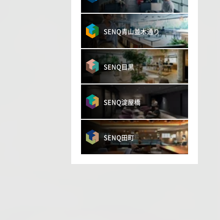
SENQ青山並木通り
SENQ目黒
SENQ淀屋橋
SENQ田町