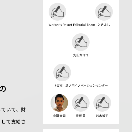
Worker's Resort Editorial Team
ときよし
丸田カヨコ
の
（仮称）虎ノ門イノベーションセンター
していて、財
小国 幸司
斎藤 勇
鈴木博子
として支給さ