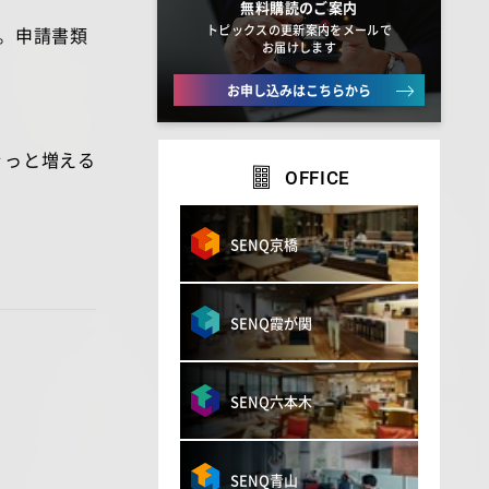
無料購読のご案内
トピックスの更新案内をメールで
。申請書類
お届けします
お申し込みはこちらから
ぐっと増える
OFFICE
SENQ京橋
SENQ霞が関
SENQ六本木
SENQ青山