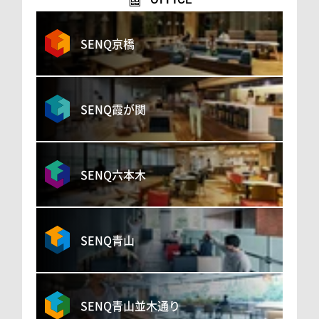
SENQ京橋
SENQ霞が関
SENQ六本木
SENQ青山
SENQ青山並木通り