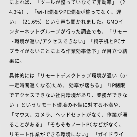
によれば、「ツールが整っていなくて非効率」（2
4.3%）、「
wi-fi
環境や
PC
環境が整ってなく、遅
い」（
21.6%
）という声も聞かれました。
GMO
イ
ンターネットグループが行った調査でも、「リモー
ト環境が遅い
/
アクセスできない」「椅子机と
PC
サ
プライがないことによる作業効率低下」が目立つ結
果に。
具体的には「リモートデスクトップ環境が遅い（or
一定時間遅くなる)ため、 効率が落ちる」「
IP
制限
でアクセスできない社内環境があり、業務ができな
い 」というリモート環境の不備に対する不満や、
「マウス、カメラ、ヘッドセットがなく、作業が滞
ることがある」「そもそもノート
PC
などがなく、
リモート作業ができる環境にない」 「ガイドライ