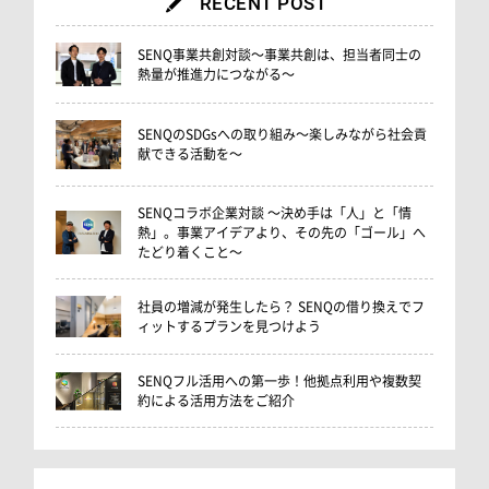
RECENT POST
SENQ事業共創対談～事業共創は、担当者同士の
熱量が推進力につながる～
SENQのSDGsへの取り組み～楽しみながら社会貢
献できる活動を～
SENQコラボ企業対談 ～決め手は「人」と「情
熱」。事業アイデアより、その先の「ゴール」へ
たどり着くこと～
社員の増減が発生したら？ SENQの借り換えでフ
ィットするプランを見つけよう
SENQフル活用への第一歩！他拠点利用や複数契
約による活用方法をご紹介