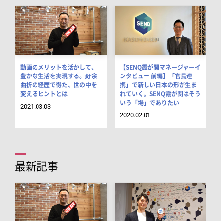
動画のメリットを活かして、
【SENQ霞が関マネージャーイ
豊かな生活を実現する。紆余
ンタビュー 前編】「官民連
Q
曲折の経歴で得た、世の中を
携」で新しい日本の形が生ま
変えるヒントとは
れていく。SENQ霞が関はそう
いう「場」でありたい
2021.03.03
2020.02.01
最新記事