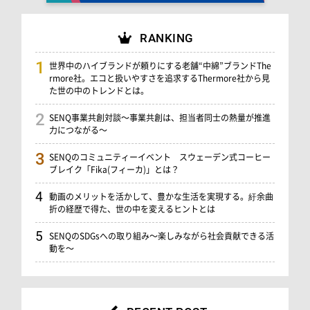
RANKING
世界中のハイブランドが頼りにする老舗“中綿”ブランドThe
rmore社。エコと扱いやすさを追求するThermore社から見
た世の中のトレンドとは。
SENQ事業共創対談～事業共創は、担当者同士の熱量が推進
力につながる～
SENQのコミュニティーイベント スウェーデン式コーヒー
ブレイク「Fika(フィーカ)」とは？
動画のメリットを活かして、豊かな生活を実現する。紆余曲
折の経歴で得た、世の中を変えるヒントとは
SENQのSDGsへの取り組み～楽しみながら社会貢献できる活
動を～