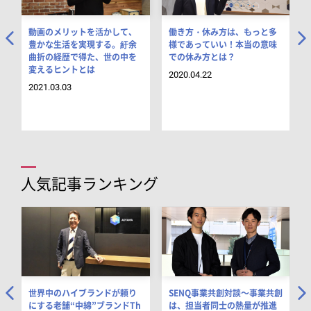
イ
動画のメリットを活かして、
働き方・休み方は、もっと多
豊かな生活を実現する。紆余
様であっていい！本当の意味
曲折の経歴で得た、世の中を
での休み方とは？
霞
変えるヒントとは
2020.04.22
2021.03.03
人気記事ランキング
世界中のハイブランドが頼り
SENQ事業共創対談～事業共創
にする老舗“中綿”ブランドTh
は、担当者同士の熱量が推進